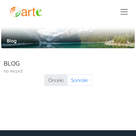
Blog
BLOG
no record
Önceki
Sonraki