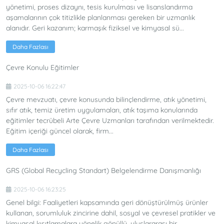
yönetimi, proses dizaynı, tesis kurulması ve lisanslandırma
aşamalarının çok titizlikle planlanması gereken bir uzmanlık
alanıdır. Geri kazanım; karmaşık fiziksel ve kimyasal sü...
Daha Fazlası
Çevre Konulu Eğitimler
2025-10-06 16:22:47
Çevre mevzuatı, çevre konusunda bilinçlendirme, atık yönetimi,
sıfır atık, temiz üretim uygulamaları, atık taşıma konularında
eğitimler tecrübeli Arte Çevre Uzmanları tarafından verilmektedir.
Eğitim içeriği güncel olarak, firm...
Daha Fazlası
GRS (Global Recycling Standart) Belgelendirme Danışmanlığı
2025-10-06 16:23:25
Genel bilgi: Faaliyetleri kapsamında geri dönüştürülmüş ürünler
kullanan, sorumluluk zincirine dahil, sosyal ve çevresel pratikler ve
kimyasal kısıtlamalara yönelik gönüllü, uluslararası bir