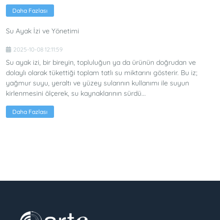
Daha Fazlası
Su Ayak İzi ve Yönetimi
2025-10-08 12:11:59
Su ayak izi, bir bireyin, topluluğun ya da ürünün doğrudan ve
dolaylı olarak tükettiği toplam tatlı su miktarını gösterir. Bu iz;
yağmur suyu, yeraltı ve yüzey sularının kullanımı ile suyun
kirlenmesini ölçerek, su kaynaklarının sürdü...
Daha Fazlası