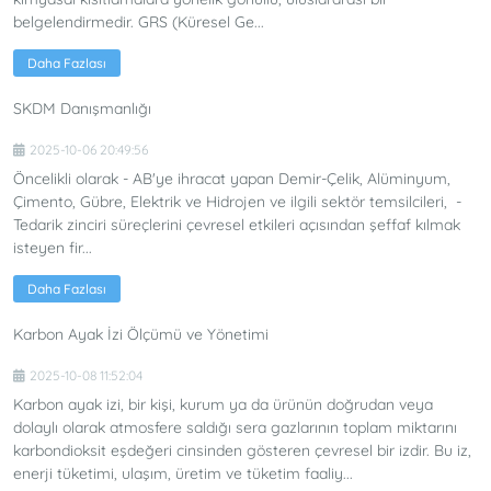
belgelendirmedir. GRS (Küresel Ge...
Daha Fazlası
SKDM Danışmanlığı
2025-10-06 20:49:56
Öncelikli olarak - AB'ye ihracat yapan Demir-Çelik, Alüminyum,
Çimento, Gübre, Elektrik ve Hidrojen ve ilgili sektör temsilcileri, -
Tedarik zinciri süreçlerini çevresel etkileri açısından şeffaf kılmak
isteyen fir...
Daha Fazlası
Karbon Ayak İzi Ölçümü ve Yönetimi
2025-10-08 11:52:04
Karbon ayak izi, bir kişi, kurum ya da ürünün doğrudan veya
dolaylı olarak atmosfere saldığı sera gazlarının toplam miktarını
karbondioksit eşdeğeri cinsinden gösteren çevresel bir izdir. Bu iz,
enerji tüketimi, ulaşım, üretim ve tüketim faaliy...